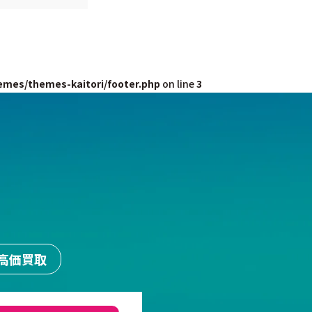
emes/themes-kaitori/footer.php
on line
3
高価買取