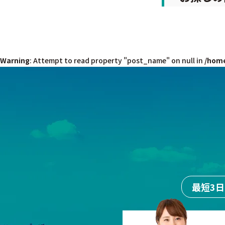
Warning
: Attempt to read property "post_name" on null in
/home
最短3