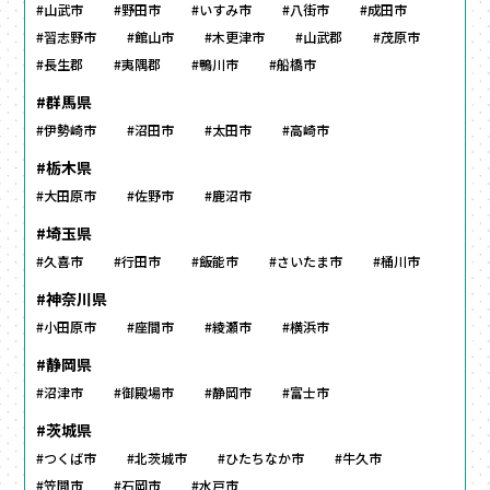
#山武市
#野田市
#いすみ市
#八街市
#成田市
#習志野市
#館山市
#木更津市
#山武郡
#茂原市
#長生郡
#夷隅郡
#鴨川市
#船橋市
#群馬県
#伊勢崎市
#沼田市
#太田市
#高崎市
#栃木県
#大田原市
#佐野市
#鹿沼市
#埼玉県
#久喜市
#行田市
#飯能市
#さいたま市
#桶川市
#神奈川県
#小田原市
#座間市
#綾瀬市
#横浜市
#静岡県
#沼津市
#御殿場市
#静岡市
#富士市
#茨城県
#つくば市
#北茨城市
#ひたちなか市
#牛久市
#笠間市
#石岡市
#水戸市