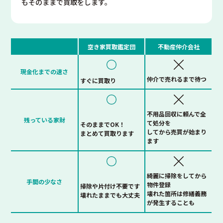
もそのままで買取をします。
空き家買取鑑定団
不動産仲介会社
現金化までの速さ
仲介で売れるまで待つ
すぐに買取り
不用品回収に頼んで全
残っている家財
て処分を
そのままでOK！
してから売買が始まり
まとめて買取ります
ます
綺麗に掃除をしてから
手間の少なさ
物件登録
掃除や片付け不要です
壊れた箇所は修繕義務
壊れたままでも大丈夫
が発生することも