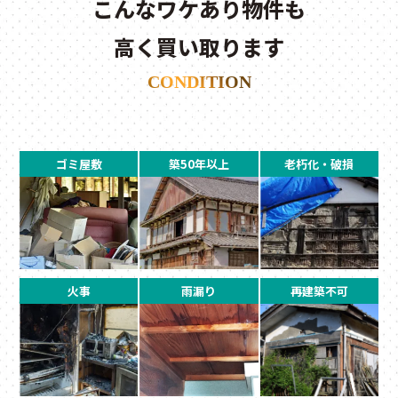
こんなワケあり物件も
高く買い取ります
CONDITION
ゴミ屋敷
築50年以上
老朽化・破損
火事
雨漏り
再建築不可