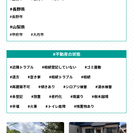
#長野県
#長野市
#山梨県
#甲府市
#大月市
#不動産の状態
#近隣トラブル
#相続登記していない
#ゴミ屋敷
#遠方
#空き家
#相続トラブル
#相続
#再建築不可
#傾きあり
#シロアリ被害
#浸水被害
#未登記
#放置
#老朽化
#雨漏り
#樹木越境
#半壊
#火事
#トイレ故障
#残置物あり