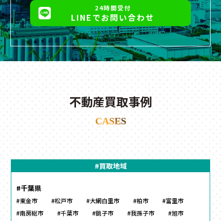
24時間受付
LINEでお問い合わせ
不動産買取事例
CASES
#買取地域
#千葉県
#東金市
#松戸市
#大網白里市
#柏市
#富里市
#南房総市
#千葉市
#銚子市
#我孫子市
#旭市