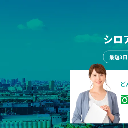
シロ
最短3
ど