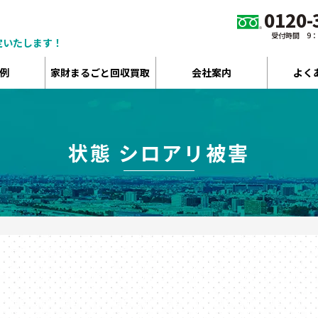
0120-
受付時間 9：00
定いたします！
例
家財まるごと回収買取
会社案内
よく
状態 シロアリ被害