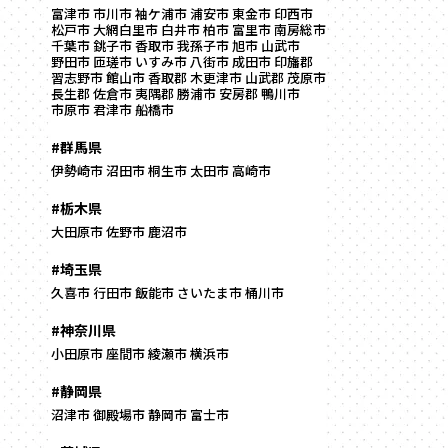
富津市
市川市
袖ケ浦市
浦安市
東金市
印西市
松戸市
大網白里市
白井市
柏市
富里市
南房総市
千葉市
銚子市
香取市
我孫子市
旭市
山武市
野田市
匝瑳市
いすみ市
八街市
成田市
印旛郡
習志野市
館山市
香取郡
木更津市
山武郡
茂原市
長生郡
佐倉市
夷隅郡
勝浦市
安房郡
鴨川市
市原市
君津市
船橋市
#群馬県
伊勢崎市
沼田市
桐生市
太田市
高崎市
#栃木県
大田原市
佐野市
鹿沼市
#埼玉県
久喜市
行田市
飯能市
さいたま市
桶川市
#神奈川県
小田原市
座間市
綾瀬市
横浜市
#静岡県
沼津市
御殿場市
静岡市
富士市