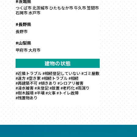
#茨城県
つくば市
北茨城市
ひたちなか市
牛久市
笠間市
石岡市
水戸市
#長野県
長野市
#山梨県
甲府市
大月市
建物の状態
#近隣トラブル
#相続登記していない
#ゴミ屋敷
#遠方
#空き家
#相続トラブル
#相続
#再建築不可
#傾きあり
#シロアリ被害
#浸水被害
#未登記
#放置
#老朽化
#雨漏り
#樹木越境
#半壊
#火事
#トイレ故障
#残置物あり