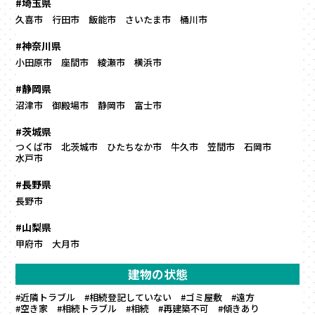
#埼玉県
久喜市
行田市
飯能市
さいたま市
桶川市
#神奈川県
小田原市
座間市
綾瀬市
横浜市
#静岡県
沼津市
御殿場市
静岡市
富士市
#茨城県
つくば市
北茨城市
ひたちなか市
牛久市
笠間市
石岡市
水戸市
#長野県
長野市
#山梨県
甲府市
大月市
建物の状態
#近隣トラブル
#相続登記していない
#ゴミ屋敷
#遠方
#空き家
#相続トラブル
#相続
#再建築不可
#傾きあり