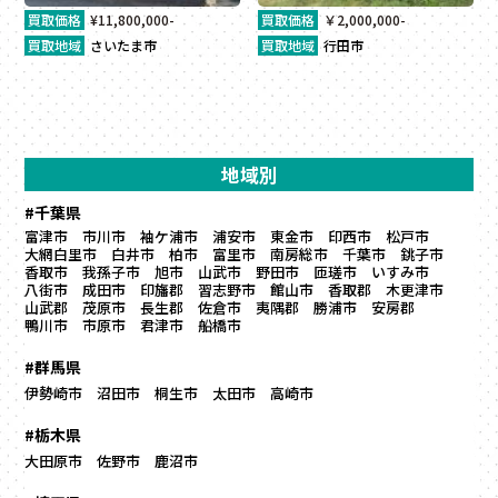
買取価格
¥11,800,000-
買取価格
￥2,000,000-
買取地域
さいたま市
買取地域
行田市
地域別
#千葉県
富津市
市川市
袖ケ浦市
浦安市
東金市
印西市
松戸市
大網白里市
白井市
柏市
富里市
南房総市
千葉市
銚子市
香取市
我孫子市
旭市
山武市
野田市
匝瑳市
いすみ市
八街市
成田市
印旛郡
習志野市
館山市
香取郡
木更津市
山武郡
茂原市
長生郡
佐倉市
夷隅郡
勝浦市
安房郡
鴨川市
市原市
君津市
船橋市
#群馬県
伊勢崎市
沼田市
桐生市
太田市
高崎市
#栃木県
大田原市
佐野市
鹿沼市