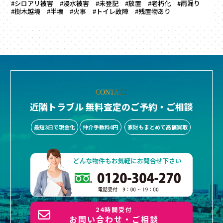
#シロアリ被害
#浸水被害
#未登記
#放置
#老朽化
#雨漏り
#樹木越境
#半壊
#火事
#トイレ故障
#残置物あり
CONTACT
近隣トラブル 無料査定のご予約・ご相談
最短3日で現金化
仲介手数料0円
家財もまとめて高価買取
24時間受付
お問い合わせ・ご相談