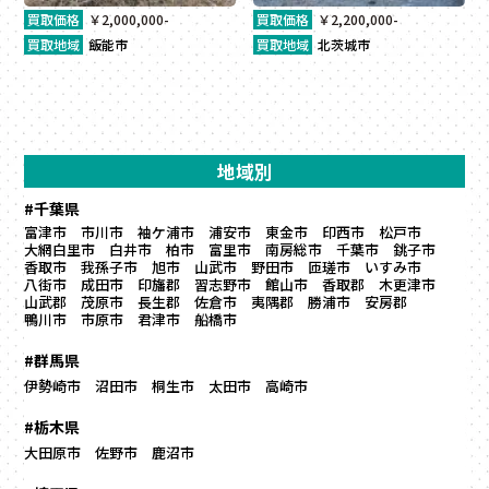
買取価格
￥2,000,000-
買取価格
￥2,200,000-
買取地域
飯能市
買取地域
北茨城市
地域別
#千葉県
富津市
市川市
袖ケ浦市
浦安市
東金市
印西市
松戸市
大網白里市
白井市
柏市
富里市
南房総市
千葉市
銚子市
香取市
我孫子市
旭市
山武市
野田市
匝瑳市
いすみ市
八街市
成田市
印旛郡
習志野市
館山市
香取郡
木更津市
山武郡
茂原市
長生郡
佐倉市
夷隅郡
勝浦市
安房郡
鴨川市
市原市
君津市
船橋市
#群馬県
伊勢崎市
沼田市
桐生市
太田市
高崎市
#栃木県
大田原市
佐野市
鹿沼市