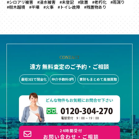
#シロアリ被害
#浸水被害
#未登記
#放置
#老朽化
#雨漏り
#樹木越境
#半壊
#火事
#トイレ故障
#残置物あり
CONTACT
遠方 無料査定のご予約・ご相談
最短3日で現金化
仲介手数料0円
家財もまとめて高価買取
24時間受付
お問い合わせ・ご相談