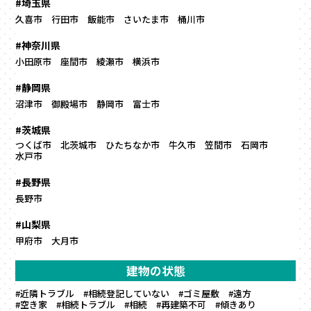
#埼玉県
久喜市
行田市
飯能市
さいたま市
桶川市
#神奈川県
小田原市
座間市
綾瀬市
横浜市
#静岡県
沼津市
御殿場市
静岡市
富士市
#茨城県
つくば市
北茨城市
ひたちなか市
牛久市
笠間市
石岡市
水戸市
#長野県
長野市
#山梨県
甲府市
大月市
建物の状態
#近隣トラブル
#相続登記していない
#ゴミ屋敷
#遠方
#空き家
#相続トラブル
#相続
#再建築不可
#傾きあり