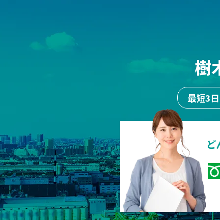
樹
最短3
ど