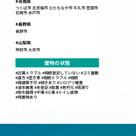
#茨城県
つくば市
北茨城市
ひたちなか市
牛久市
笠間市
石岡市
水戸市
#長野県
長野市
#山梨県
甲府市
大月市
建物の状態
#近隣トラブル
#相続登記していない
#ゴミ屋敷
#遠方
#空き家
#相続トラブル
#相続
#再建築不可
#傾きあり
#シロアリ被害
#浸水被害
#未登記
#放置
#老朽化
#雨漏り
#樹木越境
#半壊
#火事
#トイレ故障
#残置物あり