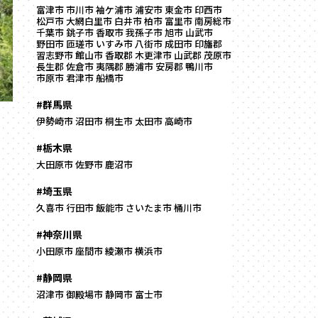
富津市
市川市
袖ケ浦市
浦安市
東金市
印西市
松戸市
大網白里市
白井市
柏市
富里市
南房総市
千葉市
銚子市
香取市
我孫子市
旭市
山武市
野田市
匝瑳市
いすみ市
八街市
成田市
印旛郡
習志野市
館山市
香取郡
木更津市
山武郡
茂原市
長生郡
佐倉市
夷隅郡
勝浦市
安房郡
鴨川市
市原市
君津市
船橋市
#群馬県
伊勢崎市
沼田市
桐生市
太田市
高崎市
#栃木県
大田原市
佐野市
鹿沼市
#埼玉県
久喜市
行田市
飯能市
さいたま市
桶川市
#神奈川県
小田原市
座間市
綾瀬市
横浜市
#静岡県
沼津市
御殿場市
静岡市
富士市